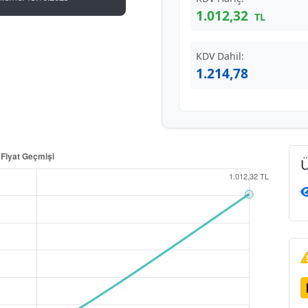
1.012,32
TL
KDV Dahil:
1.214,78
Ü