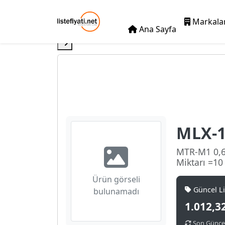
Markala
Ana Sayfa
MLX-1
MTR-M1 0,6
Miktarı =1
Ürün görseli
Güncel Lis
bulunamadı
1.012,3
Son Güncel