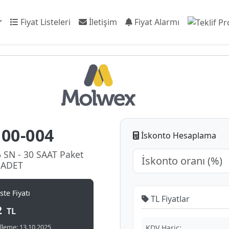
r
Fiyat Listeleri
İletişim
Fiyat Alarmı
00-004
İskonto Hesaplama
 SN - 30 SAAT Paket
0 ADET
te Fiyatı
TL Fiyatlar
2
TL
leme: 13.10.2025
KDV Hariç: