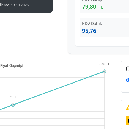
leme: 13.10.2025
79,80
TL
KDV Dahil:
95,76
Ü