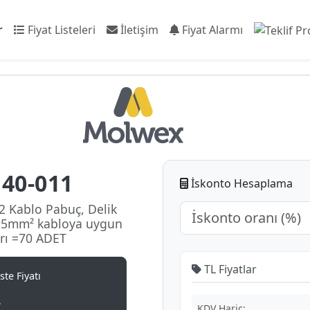
r
Fiyat Listeleri
İletişim
Fiyat Alarmı
40-011
İskonto Hesaplama
2 Kablo Pabuç, Delik
95mm² kabloya uygun
rı =70 ADET
TL Fiyatlar
te Fiyatı
L
KDV Hariç: