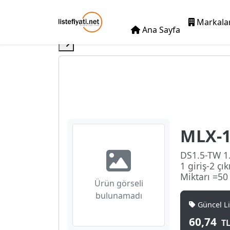
Markala
Ana Sayfa
MLX-1
DS1.5-TW 1.
1 giriş-2 çı
Miktarı =5
Ürün görseli
bulunamadı
Güncel Lis
60,74
T