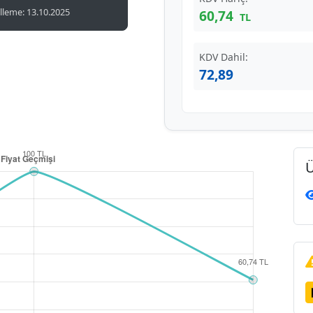
leme: 13.10.2025
60,74
TL
KDV Dahil:
72,89
Ü