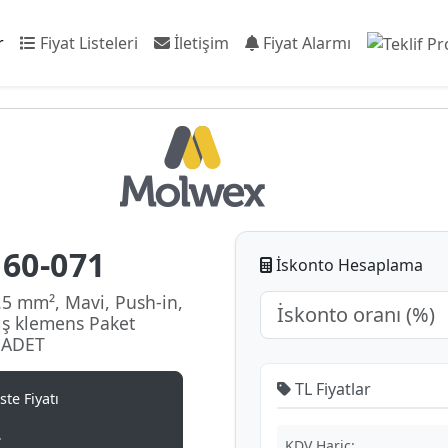
r
Fiyat Listeleri
İletişim
Fiyat Alarmı
60-071
İskonto Hesaplama
5 mm², Mavi, Push-in,
kış klemens Paket
0 ADET
TL Fiyatlar
te Fiyatı
L
KDV Hariç: