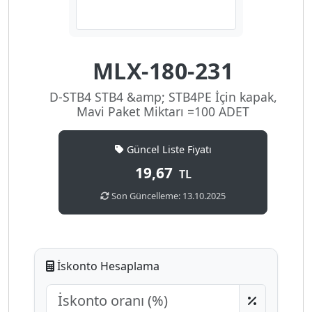
MLX-180-231
D-STB4 STB4 &amp; STB4PE İçin kapak,
Mavi Paket Miktarı =100 ADET
Güncel Liste Fiyatı
19,67
TL
Son Güncelleme: 13.10.2025
İskonto Hesaplama