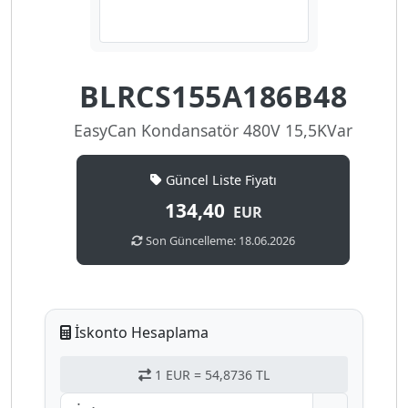
BLRCS155A186B48
EasyCan Kondansatör 480V 15,5KVar
Güncel Liste Fiyatı
134,40
EUR
Son Güncelleme: 18.06.2026
İskonto Hesaplama
1 EUR = 54,8736 TL