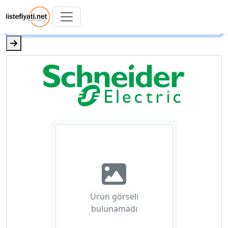
Ürün görseli
bulunamadı