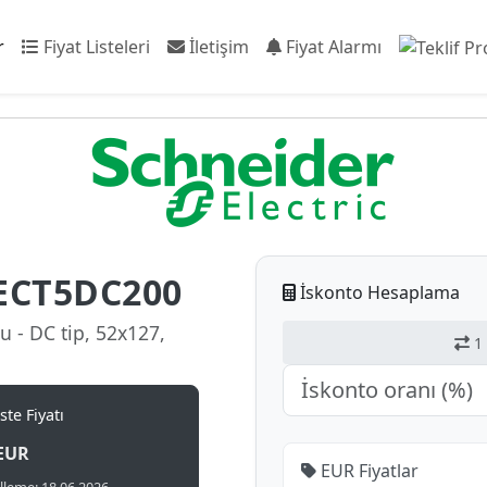
r
Fiyat Listeleri
İletişim
Fiyat Alarmı
ECT5DC200
İskonto Hesaplama
u - DC tip, 52x127,
1 
te Fiyatı
EUR
EUR Fiyatlar