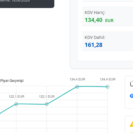
leme: 18.06.2026
KDV Hariç:
134,40
EUR
KDV Dahil:
161,28
Ü