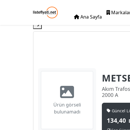
Markala
Ana Sayfa
METS
Akım Trafos
2000 A
Ürün görseli
Güncel Lis
bulunamadı
134,40